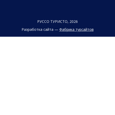
РУССО ТУРИСТО, 2026
Разработка сайта —
Фабрика турсайтов
Политика конфиденциальности
Согласие на обработку конфиденциальных данных
Старый сайт
+7 (863) 333 22 12
+7 (928) 149 20 00
+7 (800) 500 85 21
г. Ростов-на-Дону
Безымянная Балка, 352
Заказать обратный звонок
Заявка на подбор тура