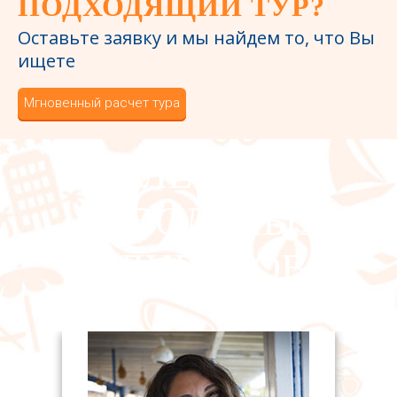
ПОДХОДЯЩИЙ ТУР?
Оставьте заявку и мы найдем то, что Вы
ищете
Мгновенный расчет тура
БОЛЕЕ 1172
ДОВОЛЬНЫХ
КЛИЕНТОВ
В эт
нию
выбо