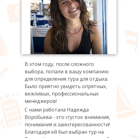
ха.
для 
ых,
Было
вежл
мене
С на
ния,
Воро
сти!
пони
на
Благ
В этом году, после сложного
кой.
Тене
выбора, попали в вашу компанию
для определения тура для отдыха.
2016
Было приятно увидеть опрятных,
вежливых, профессиональных
менеджеров!
С нами работала Надежда
Воробьева - это сгусток внимания,
понимания и заинтересованности!
Благодаря ей был выбран тур на