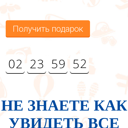
В ПОДАРОК
Получить подарок
До окончания срока действия акции:
1
0
2
2
3
5
9
5
дней
часов
минут
секунд
НЕ ЗНАЕТЕ КАК
УВИДЕТЬ ВСЕ