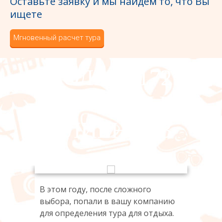
Оставьте заявку и мы найдем то, что Вы
ищете
Мгновенный расчет тура
БОЛЕЕ 1172
ДОВОЛЬНЫХ
КЛИЕНТОВ
В этом году, после сложного
В эт
нию
выбора, попали в вашу компанию
выбо
ха.
для определения тура для отдыха.
для 