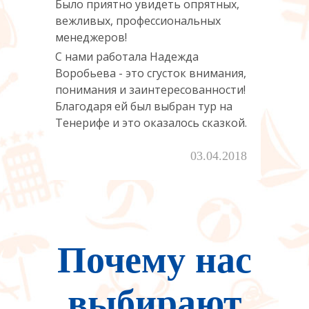
ых,
Было приятно увидеть опрятных,
Было
вежливых, профессиональных
вежл
менеджеров!
мене
С нами работала Надежда
С на
ния,
Воробьева - это сгусток внимания,
Воро
сти!
понимания и заинтересованности!
пони
на
Благодаря ей был выбран тур на
Благ
кой.
Тенерифе и это оказалось сказкой.
Тене
2016
03.04.2018
Почему нас
выбирают