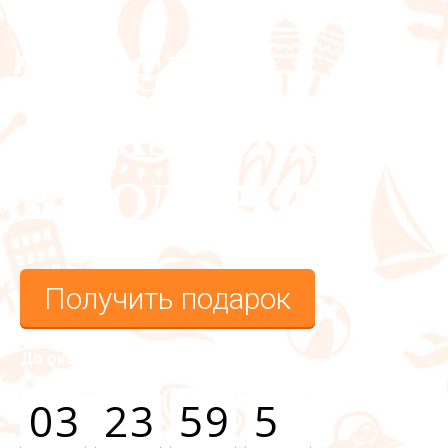
ПЕРУ
ТАКСИ
ДО АЭРОПОРТА
В ПОДАРОК
Получить подарок
До окончания срока действия акции:
0
3
2
3
5
9
5