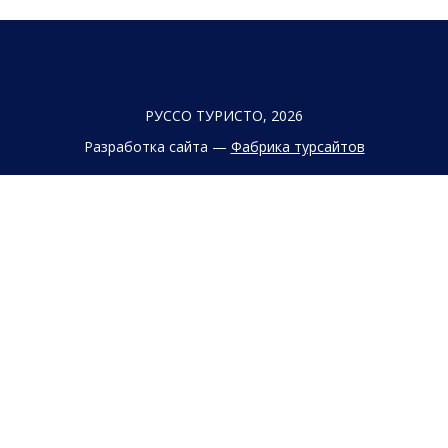
РУССО ТУРИСТО, 2026
Разработка сайта —
Фабрика турсайтов
Политика конфиденциальности
Согласие на обработку конфиденциальных данных
Старый сайт
+7 (863) 333 22 12
+7 (928) 149 20 00
+7 (800) 500 85 21
г. Ростов-на-Дону
Безымянная Балка, 352
Заказать обратный звонок