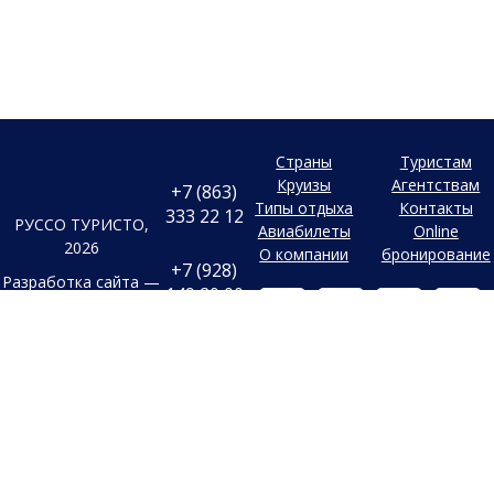
Страны
Туристам
Круизы
Агентствам
+7 (863)
Типы отдыха
Контакты
333 22 12
РУССО ТУРИСТО,
Авиабилеты
Online
2026
О компании
бронирование
+7 (928)
Разработка сайта —
149 20 00
Фабрика турсайтов
+7 (800)
Все материалы и цены,
500 85 21
Политика
размещенные на сайте, носят
конфиденциальности
справочный характер и не
г. Ростов-на-
Дону
являются публичной офертой,
Согласие на
Безымянная
определяемой положениями
Балка, 352
обработку
Статьи 437 (2) Гражданского
конфиденциальных
Заказать
кодекса Российской Федерации.