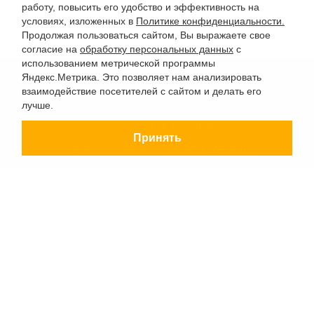
работу, повысить его удобство и эффективность на
условиях, изложенных в
Политике конфиденциальности.
Продолжая пользоваться сайтом, Вы выражаете свое
согласие на
обработку персональных данных
с
использованием метрической программы
Яндекс.Метрика. Это позволяет нам анализировать
взаимодействие посетителей с сайтом и делать его
лучше.
РУССО ТУРИСТО, 2026
Принять
Разработка сайта —
Фабрика турсайтов
Политика конфиденциальности
Согласие на обработку конфиденциальных данных
Старый сайт
+7 (863) 333 22 12
+7 (928) 149 20 00
+7 (800) 500 85 21