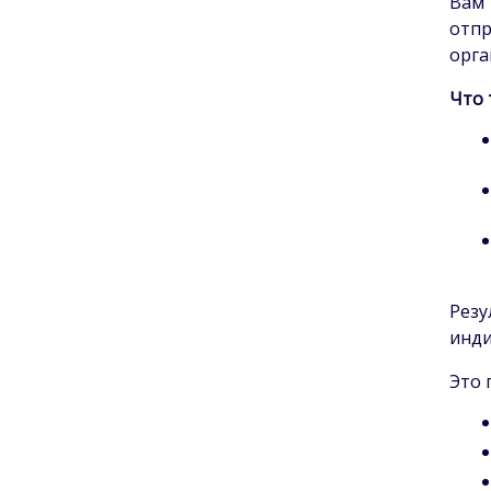
Вам
отп
орг
Что 
Рез
инди
Это 