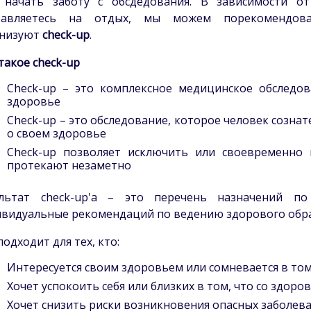
 начать заботу с обсдедования. В зависимости о
равляетесь на отдых, мы можем порекомендова
анизуют
check-up
.
такое check-up
Check-up – это комплексное медицинское обследо
здоровье
Check-up – это обследование, которое человек созна
о своем здоровье
Check-up позволяет исключить или своевременно 
протекают незаметно
ультат check-up'а – это перечень назначений п
видуальные рекомендаций по ведению здорового обр
подходит для тех, кто:
Интересуется своим здоровьем или сомневается в то
Хочет успокоить себя или близких в том, что со здоро
Хочет снизить риски возникновения опасных заболев