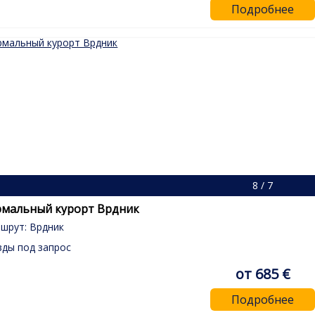
Подробнее
8 / 7
рмальный курорт Врдник
шрут: Врдник
зды под запрос
от 685 €
Подробнее