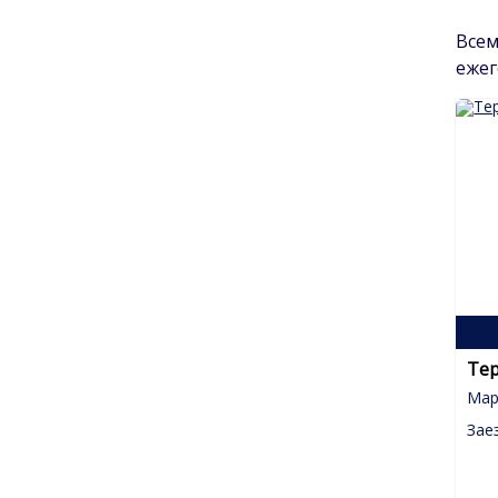
Все
ежег
Тер
Мар
Зае