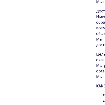
Мы с
Дост
Име
обра
воз
обсл
Мы 
дост
Цель
оказ
Мы р
орга
Мы п
КАК