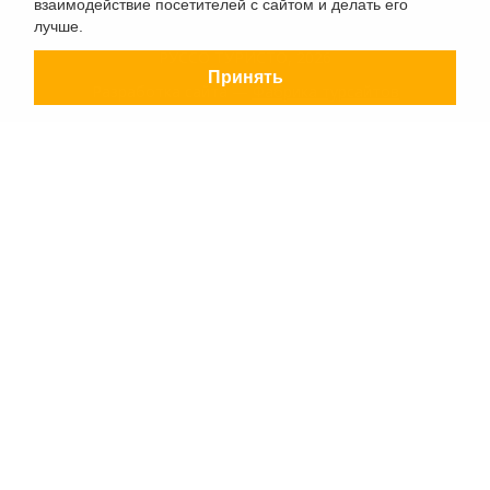
взаимодействие посетителей с сайтом и делать его
лучше.
РУССО ТУРИСТО, 2026
Принять
Разработка сайта —
Фабрика турсайтов
Политика конфиденциальности
Согласие на обработку конфиденциальных данных
Старый сайт
+7 (863) 333 22 12
+7 (928) 149 20 00
+7 (800) 500 85 21
г. Ростов-на-Дону
Безымянная Балка, 352
Заказать обратный звонок
Заявка на подбор тура
Страны
Туристам