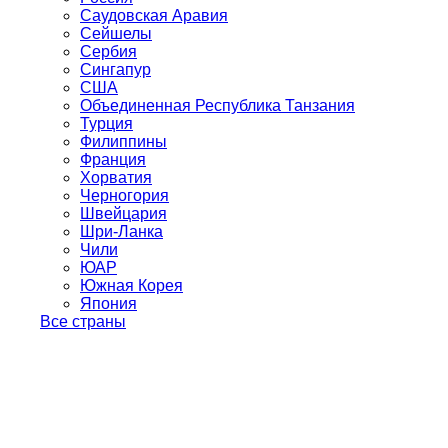
Саудовская Аравия
Сейшелы
Сербия
Сингапур
США
Объединенная Республика Танзания
Турция
Филиппины
Франция
Хорватия
Черногория
Швейцария
Шри-Ланка
Чили
ЮАР
Южная Корея
Япония
Все страны