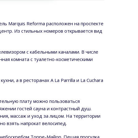
ель Marquis Reforma расположен на проспекте
центр. Из стильных номеров открывается вид
левизором с кабельными каналами. В числе
нная комната с туалетно-косметическими
хни, а в ресторанах A La Parrilla и La Cuchara
ительную плату можно пользоваться
яжении гостей сауна и контрастный душ.
ия, массаж и уход за лицом. На территории
но взять напрокат велосипед.
с небоскребом Торре-Майор. Пешая прогулка