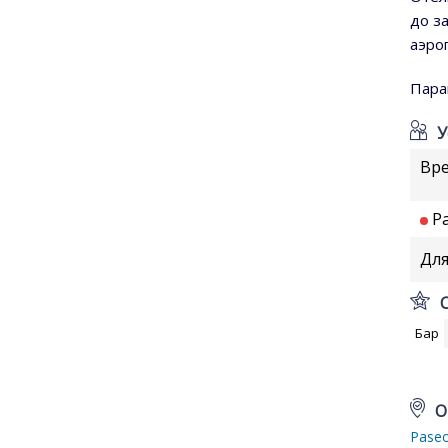
до з
аэро
Пара
У
Вр
Ра
Для
Бар
О
Paseo