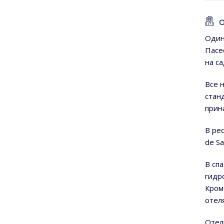
О
Один
Пасе
на с
Все 
стан
прин
В рес
de S
В сп
гидр
Кром
отел
Отел