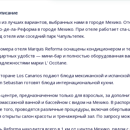
писание
 из лучших вариантов, выбранных нами в городе Мехико. От
о-де-ла-Реформа в городе Мехико. При отеле работает спа-
ад отеля или соседний парк Чапультепек.
номера отеля Marquis Reforma оснащены кондиционером и те
дартных удобств — мини-бар и полностью оборудованная ва
адлежностями марки L' Occitane.
торане Los Canarios подают блюда мексиканской и испанской ку
an Sebastian готовят блюда интернациональной кухни.
а-центре, предназначенном только для взрослых, за дополн
омассажной ванной и бассейном с видом на Мехико. В распор
е того, проводятся различные процедуры, включая обертыван
я открыты салон красоты и тренажерный зал. По запросу мож
ь Reforma находится всего в 1 км от центра Мехико, рядом 