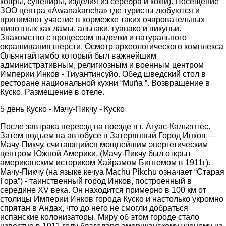
ковры, сувениры, изделия из серебра и кожи). Посещение
ЗОО центра «Аwanakancha» где туристы любуются и
принимают участие в кормежке таких очаровательных
животных как ламы, альпаки, гуанако и викуньи.
Знакомство с прoцессом выделки и натурального
окрашивания шерсти. Осмотр археологического комплекса
Ольянтайтамбо который был важнейшим
административным, религиозным и военным центром
Империи Инков - Тиуантинсуйо. Обед шведский стол в
ресторане национальной кухни “Muña ”. Возвращение в
Куско. Размещение в отеле.
5 день Куско - Мачу-Пикчу - Куско
После завтрака переезд на поезде в г. Агуас-Кальентес.
Затем подъем на автобусе в Затерянный Город Инков —
Мачу-Пикчу, считающийся мощнейшим энергетическим
центром Южной Америки. (Мачу-Пикчу был открыт
американским историком Хайрамом Бингемом в 1911г).
Мачу-Пикчу (на языке кечуа Machu Pikchu означает “Старая
Гора”) - таинственный город Инков, построенный в
середине XV века. Он находится примерно в 100 км от
столицы Империи Инков города Куско и настолько укромно
спрятан в Андах, что до него не смогли добраться
испанские колонизаторы. Миру об этом городе стало