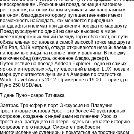
и воскресениям . Роскошный поезд, оснащен вагоном-
рестораном, вагоном-баром и уникальным панорамным
вагоном, благодаря которому, путешественники имеют
возможность наблюдать, как меняются природные
ландшафты и климат при движении поезда по маршруту.
Поезд курсирует по одной из самых высоких в мире
железнодорожных линий (“между гор и облаков”), по пути
обязательная остановка в самой высокой точке маршрута
(Ла Рая, 4319 метров), откуда открываются незабываемые
панорамные виды на горные пики и равнины. В поездку
включен обед (закуска, основное блюдо, десерт).
Путешествие на поезде Andean Explorer - одно из самых
ярких и интересных ж/д путешествий в мире. LUX поезд и
маршрут считаются лучшими в Америке по статистике
World Travel Awards 2012. Примерное в 19.00 — приезд в
Пуно 250 USD/чел.
7 день Пуно - озеро Титикака
Завтрак. Трансфер в порт. Экскурсия на Плавучие
тростниковые острова Урос – это более 40 рукотворных
островов, созданных индейцами из племени Урос из
тростника, растущего на озере. Здесь вы узнаете историю
островов и его народа. Сможете приобрести
многочисленные сувениры и покататься на тростниковом