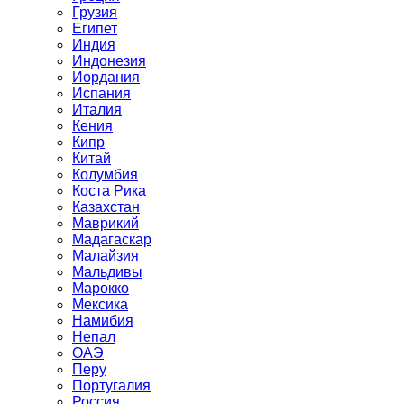
Грузия
Египет
Индия
Индонезия
Иордания
Испания
Италия
Кения
Кипр
Китай
Колумбия
Коста Рика
Казахстан
Маврикий
Мадагаскар
Малайзия
Мальдивы
Марокко
Мексика
Намибия
Непал
ОАЭ
Перу
Португалия
Россия