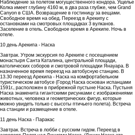
Наблюдение за полетом могущественного кондора. Ущелье
Колка имеет глубину 4160 м, в два раза глубже, чем Grand
Canyon в США. Возвращение в гостиницу за вещами.
Свободное время на обед. Переезд в Арекипу с
остановками на смотровых площадках 3 вулканов.
Заселение в отель. Свободное время в Арекипе. Ночь в
отеле.
10 день Арекипа - Наска
Завтрак. Утром экскурсия по Арекипе с посещением
монастыря Санта Каталина, центральной площади,
католических соборов и смотровой площадки Янауара. В
назначенное время переезд на автобусную станцию. В
13.30 переезд Арекипа - Наска на комфортабельном
туристическом автобусе (Город Наска основан испанцами
1591г., расположен в прибрежной пустыне Наска. Пустыня
Наска знаменита гигантскими рисунками с изображениями
животных, человека и геометрических фигур, которые
можно увидеть только с высоты птичьего полета). Bстреча
на станции и размещение в отеле.
11 день Наска - Паракас
Завтрак. Встреча в лобби с русским гидом. Переезд в