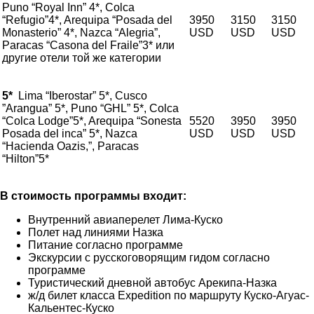
Puno “Royal Inn” 4*, Colca
“Refugio”4*, Arequipa “Posada del
3950
3150
3150
Monasterio” 4*, Nazca “Alegria”,
USD
USD
USD
Paracas “Casona del Fraile”3* или
другие отели той же категории
5*
Lima “Iberostar” 5*, Cusco
”Arangua” 5*, Puno “GHL” 5*, Colca
“Colca Lodge”5*, Arequipa “Sonesta
5520
3950
3950
Posada del inca” 5*, Nazca
USD
USD
USD
“Hacienda Oazis,”, Paracas
“Hilton”5*
В стоимость программы входит:
Внутренний авиаперелет Лима-Куско
Полет над линиями Назка
Питание согласно программе
Экскурсии с русскоговорящим гидом согласно
программе
Туристический дневной автобус Aрекипа-Назка
ж/д билет класса Expedition по маршруту Куско-Агуас-
Кальентес-Куско