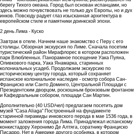
берегу Тихого океана. Город был основан испанцами, но
здесь можно почувствовать не только дух Европы, но и дух
инков. Повсюду радует глаз изысканная архитектура в
европейском стиле и памятники доинкской эпохи.
2 день Лима - Куско
Завтрак в отеле. Начнем наше знакомство с Перу с его
столицы. Обзорная экскурсия по Лиме. Сначала посетим
туристический район Мирафлорес в котором расположен
парк Влюбленных. Панорамное посещение Уака Пуяна,
Оливкового парка, Уака Янамарка, старинных
колониальных усадеб. Продолжаем экскурсию по
историческому центру города, который сохраняет
испанское колониальное наследие - осмотр собора Сан-
Франциско или Санто Доминго, Центральной Площади с
Президентским дворцом, роскошным бронзовым фонтаном
и Кафедральным собором, площади Caн Maртин.
Дополнительно (40 USD/чел) предлагаем посетить дом
музей “Casa Aliaga” Построенный на фундаменте
старинной пирамиды инковского перода в мае 1536 года, в
момент заложения города Лима. Принадлежал испанскому
конкистадору Херонимо Де Алтяга, соратнику Франциско
Писарро. Нет в Америке другого особняка, в котором