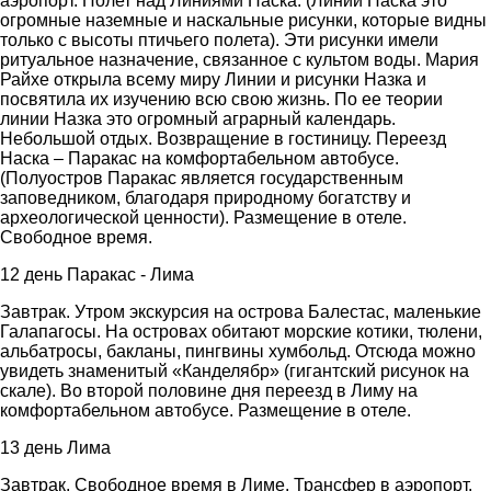
аэропорт. Полет над Линиями Наска. (Линии Наcка это
огромные наземные и наскальные рисунки, которые видны
только с высоты птичьего полета). Эти рисунки имели
ритуальное назначение, связанное с культом воды. Мария
Райхе открыла всему миру Линии и рисунки Назка и
посвятила их изучению всю свою жизнь. По ее теории
линии Назка это огромный аграрный календарь.
Небольшой отдых. Возвращение в гостиницу. Переезд
Наска – Паракас на комфортабельном автобусе.
(Полуостров Паракас является государственным
заповедником, благодаря природному богатству и
археологической ценности). Размещение в отеле.
Свободное время.
12 день Паракас - Лима
Завтрак. Утром экскурсия на острова Балестас, маленькие
Галапагосы. На островах обитают морские котики, тюлени,
альбатросы, бакланы, пингвины хумбольд. Отсюда можно
увидеть знаменитый «Канделябр» (гигантский рисунок на
скале). Во второй половине дня переезд в Лиму на
комфортабельном автобусе. Размещение в отеле.
13 день Лима
Завтрак. Свободное время в Лиме. Трансфер в аэропорт.