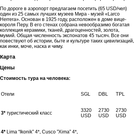
По дороге в аэропорт предлагаем посетить (65 USD/чел)
один из 25 самых лучших музеев Мира - музей «Larco
Herrera». Основан в 1925 году, pасположен в доме вице-
короля Перу. В его стенах собрана невообразимо богатая
коллекция керамики, тканей, драгоценностей, золота,
мумий. Общая численность экспонатов 45 тысяч. Все они
повествуют об истории, быте и культуре таких цивилизаций,
как инки, моче, наска и чиму.
Карта
Цены
Стоимость тура на человека:
Отели
SGL
DBL
TPL
3320
2730
2730
3*
туристический класс
USD
USD
USD
4*
Lima “Ikonik” 4*, Cusco ”Xima” 4*,