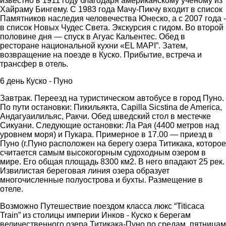
известно в 1911 году благодаря американскому ученому из
Хайраму Бингему. С 1983 года Мачу-Пикчу входит в список
Памятников наследия человечества Юнеско, а с 2007 года -
в список Новых Чудес Света. Экскурсия с гидом. Во второй
половине дня — спуск в Агуас Кальентес. Обед в
ресторане национальной кухни «EL MAPI”. Затем,
возвращение на поезде в Куско. Прибытие, встреча и
трансфер в отель.
6 день Куско - Пуно
Завтрак. Переезд на туристическом автобусе в город Пуно.
По пути остановки: Пикильякта, Capilla Sicstina de America,
Андагуаилильяс, Ракчи. Обед шведский стол в местечке
Сикуани. Следующие остановки: Ла Рая (4400 метров над
уровнем моря) и Пукара. Примерное в 17.00 — приезд в
Пуно (г.Пуно расположен на берегу озера Титикака, которое
считается самым высокогорным судоходным озером в
мире. Его общая площадь 8300 км2. В него впадают 25 рек.
Извилистая береговая линия озера образует
многочисленные полуострова и бухты. Размещение в
отеле.
Возможно Путешествие поездом класса люкс “Titicaca
Train” из столицы империи Инков - Куско к берегам
величественного озера Титикака-Пуно по средам, пятницам