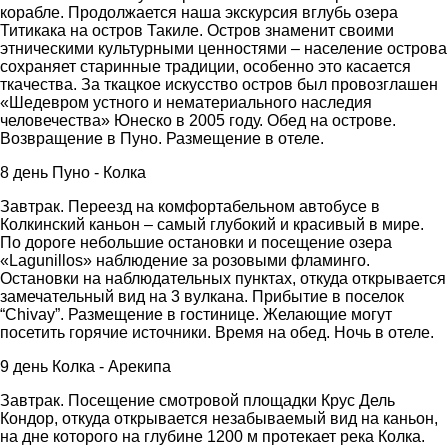
корабле. Продолжается наша экскурсия вглубь озера
Титикака на остров Такиле. Остров знаменит своими
этническими культурными ценностями – население острова
сохраняет старинные традиции, особенно это касается
ткачества. За ткацкое искусство остров был провозглашен
«Шедевром устного и нематериального наследия
человечества» Юнеско в 2005 году. Обед на острове.
Возвращение в Пуно. Размещение в отеле.
8 день Пуно - Колка
Завтрак. Переезд на комфортабельном автобусе в
Колкинский каньон – самый глубокий и красивый в мире.
По дороге небольшие остановки и посещение озера
«Lagunillos» наблюдение за розовыми фламинго.
Остановки на наблюдательных пунктах, откуда открывается
замечательный вид на 3 вулкана. Прибытие в поселок
“Chivay”. Размещение в гостинице. Желающие могут
посетить горячие источники. Время на обед. Ночь в отеле.
9 день Колка - Арекипа
Завтрак. Посещение смотровой площадки Крус Дель
Кондор, откуда открывается незабываемый вид на каньон,
на дне которого на глубине 1200 м протекает река Колка.