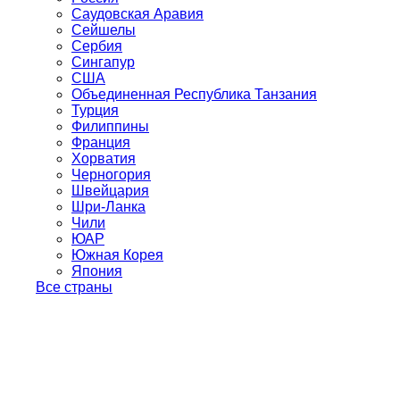
Саудовская Аравия
Сейшелы
Сербия
Сингапур
США
Объединенная Республика Танзания
Турция
Филиппины
Франция
Хорватия
Черногория
Швейцария
Шри-Ланка
Чили
ЮАР
Южная Корея
Япония
Все страны