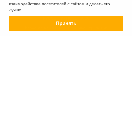
взаимодействие посетителей с сайтом и делать его
лучше.
РУССО ТУРИСТО, 2026
Принять
Разработка сайта —
Фабрика турсайтов
Политика конфиденциальности
Согласие на обработку конфиденциальных данных
Старый сайт
+7 (863) 333 22 12
+7 (928) 149 20 00
+7 (800) 500 85 21
г. Ростов-на-Дону
Безымянная Балка, 352
Заказать обратный звонок
Заявка на подбор тура
Страны
Туристам