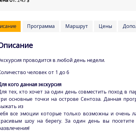
ена от:
245
$
исание
Программа
Маршрут
Цены
Допо
Описание
Экскурсия проводится в любой день недели.
Количество человек от 1 до 6
Для кого данная экскурсия
Для тех, кто хочет за один день совместить поход в пар
три основные точки на острове Сентоза. Данная про
выжать из
себя все эмоции которые только возможны и очень л
красивым шоу на берегу. За один день вы посетите
развлечения!