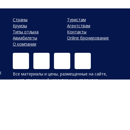
Страны
Туристам
Круизы
Агентствам
Типы отдыха
Контакты
Авиабилеты
Online бронирование
О компании
х
Все материалы и цены, размещенные на сайте,
носят справочный характер и не являются
публичной офертой, определяемой положениями
Статьи 437 (2) Гражданского кодекса Российской
Федерации. В случае указания цен в УЕ, оплата
производится только в Российских рублях по
внутреннему курсу туроператора на день оплаты.
Обращаем ваше внимание, что в связи с резким
колебанием курсов валют на ММВБ внутренний
курс туроператора может изменяться в течение