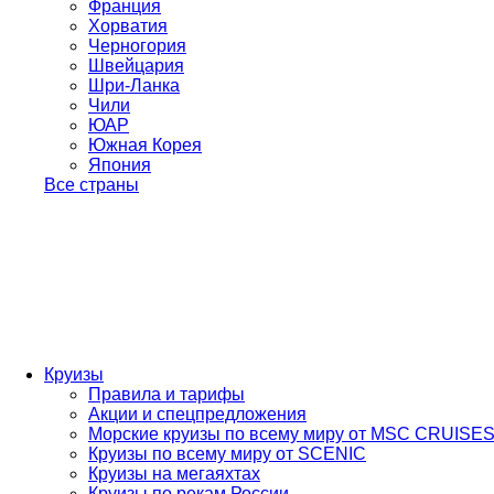
Франция
Хорватия
Черногория
Швейцария
Шри-Ланка
Чили
ЮАР
Южная Корея
Япония
Все страны
Круизы
Правила и тарифы
Акции и спецпредложения
Морские круизы по всему миру от MSC CRUISE
Круизы по всему миру от SCENIC
Круизы на мегаяхтах
Круизы по рекам России