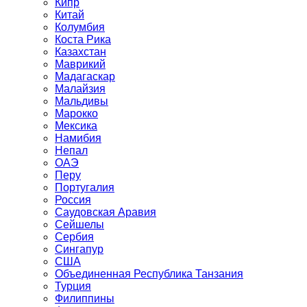
Кипр
Китай
Колумбия
Коста Рика
Казахстан
Маврикий
Мадагаскар
Малайзия
Мальдивы
Марокко
Мексика
Намибия
Непал
ОАЭ
Перу
Португалия
Россия
Саудовская Аравия
Сейшелы
Сербия
Сингапур
США
Объединенная Республика Танзания
Турция
Филиппины