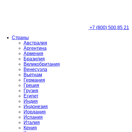
+7 (800) 500 85 21
Страны
Австралия
Аргентина
Армения
Бразилия
Великобритания
Венесуэла
Вьетнам
Германия
Греция
Грузия
Египет
Индия
Индонезия
Иордания
Испания
Италия
Кения