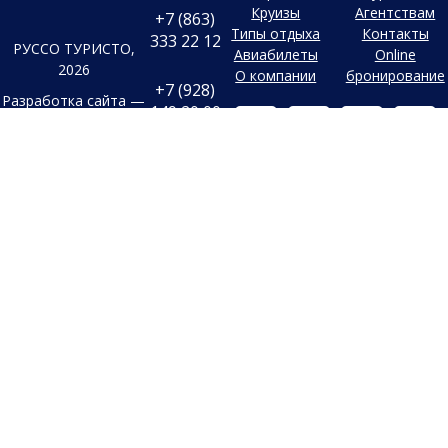
Круизы
Агентствам
+7 (863)
Типы отдыха
Контакты
333 22 12
РУССО ТУРИСТО,
Авиабилеты
Online
2026
О компании
бронирование
+7 (928)
Разработка сайта —
149 20 00
Фабрика турсайтов
+7 (800)
Все материалы и цены,
500 85 21
Политика
размещенные на сайте, носят
конфиденциальности
справочный характер и не
г. Ростов-на-
Дону
являются публичной офертой,
Согласие на
Безымянная
определяемой положениями
Балка, 352
обработку
Статьи 437 (2) Гражданского
конфиденциальных
Заказать
кодекса Российской Федерации.
данных
обратный
В случае указания цен в УЕ,
звонок
Старый сайт
оплата производится только в
Заявка на
Российских рублях по
подбор тура
внутреннему курсу
туроператора на день оплаты.
Обращаем ваше внимание, что
в связи с резким колебанием