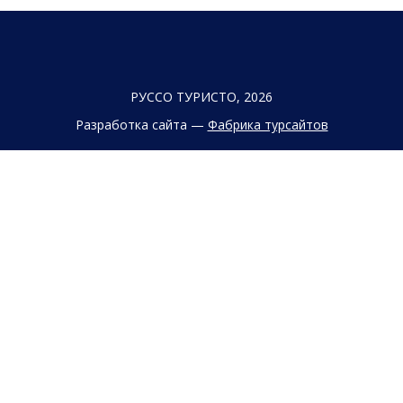
РУССО ТУРИСТО, 2026
Разработка сайта —
Фабрика турсайтов
Политика конфиденциальности
Согласие на обработку конфиденциальных данных
Старый сайт
+7 (863) 333 22 12
+7 (928) 149 20 00
+7 (800) 500 85 21
г. Ростов-на-Дону
Безымянная Балка, 352
Заказать обратный звонок