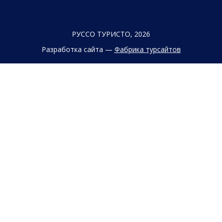
РУССО ТУРИСТО, 2026
Разработка сайта —
Фабрика турсайтов
Политика конфиденциальности
Согласие на обработку конфиденциальных данных
Старый сайт
+7 (863) 333 22 12
+7 (928) 149 20 00
+7 (800) 500 85 21
г. Ростов-на-Дону
Безымянная Балка, 352
Заказать обратный звонок
Заявка на подбор тура