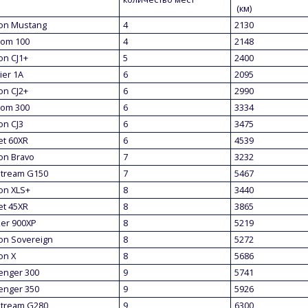
(км)
ion Mustang
4
2130
om 100
4
2148
ion CJ1+
5
2400
ier 1A
6
2095
ion CJ2+
6
2990
om 300
6
3334
ion CJ3
6
3475
et 60XR
6
4539
ion Bravo
7
3232
stream G150
7
5467
ion XLS+
8
3440
et 45XR
8
3865
er 900XP
8
5219
ion Sovereign
8
5272
ion X
8
5686
enger 300
9
5741
enger 350
9
5926
stream G280
9
6300