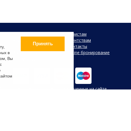
Страны
Туристам
Круизы
Агентствам
Принять
Типы отдыха
Контакты
ту,
Авиабилеты
Online бронирование
ных в
О компании
ом, Вы
с
о
сайтом
х
Все материалы и цены, размещенные на сайте,
носят справочный характер и не являются
публичной офертой, определяемой положениями
Статьи 437 (2) Гражданского кодекса Российской
Федерации. В случае указания цен в УЕ, оплата
производится только в Российских рублях по
внутреннему курсу туроператора на день оплаты.