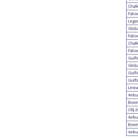
Chall
Falco
Legac
Globa
Falco
Chall
Falco
Gulf
Globa
Gulf
Gulf
Line
Airbu
Boein
CRJ-2
Airbu
Boei
Airbu