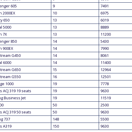
enger 605
9
7491
n 2000EX
10
6975
y 650
13
6019
l 5000
13
8889
n 7X
13
11200
enger 850
14
5430
n 900EX
14
7990
stream G450
14
8061
l 6000
14
11400
stream G650
15
12964
stream G550
16
12501
age 1000
19
7778
s ACJ 319 19 seats
19
9630
g Business Jet
19
11519
00
50
2500
s ACJ 319 50 seats
50
9630
ng 737
148
5500
s A319
150
9630