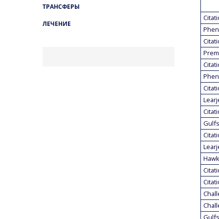
ТРАНСФЕРЫ
Citat
ЛЕЧЕНИЕ
Phen
Citat
Prem
Citat
Phen
Citat
Learj
Citat
Gulf
Citat
Learj
Hawk
Citat
Citat
Chall
Chall
Gulf