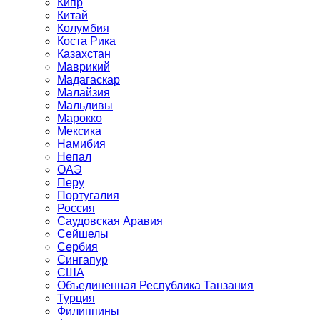
Кипр
Китай
Колумбия
Коста Рика
Казахстан
Маврикий
Мадагаскар
Малайзия
Мальдивы
Марокко
Мексика
Намибия
Непал
ОАЭ
Перу
Португалия
Россия
Саудовская Аравия
Сейшелы
Сербия
Сингапур
США
Объединенная Республика Танзания
Турция
Филиппины