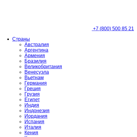
+7 (800) 500 85 21
Страны
Австралия
Аргентина
Армения
Бразилия
Великобритания
Венесуэла
Вьетнам
Германия
Греция
Грузия
Египет
Индия
Индонезия
Иордания
Испания
Италия
Кения