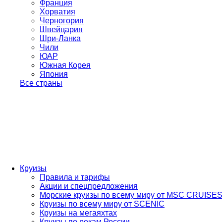
Франция
Хорватия
Черногория
Швейцария
Шри-Ланка
Чили
ЮАР
Южная Корея
Япония
Все страны
Круизы
Правила и тарифы
Акции и спецпредложения
Морские круизы по всему миру от MSC CRUISE
Круизы по всему миру от SCENIC
Круизы на мегаяхтах
Круизы по рекам России