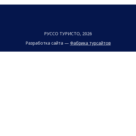
РУССО ТУРИСТО, 2026
Разработка сайта —
Фабрика турсайтов
Политика конфиденциальности
Согласие на обработку конфиденциальных данных
Старый сайт
+7 (863) 333 22 12
+7 (928) 149 20 00
+7 (800) 500 85 21
г. Ростов-на-Дону
Безымянная Балка, 352
Заказать обратный звонок