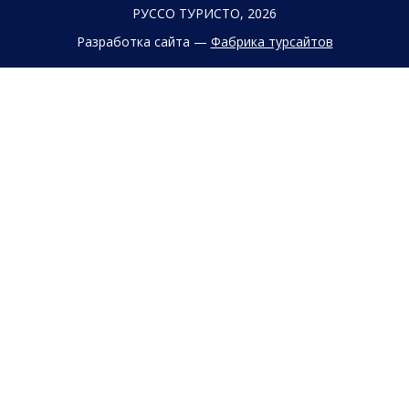
РУССО ТУРИСТО, 2026
Разработка сайта —
Фабрика турсайтов
Политика конфиденциальности
Согласие на обработку конфиденциальных данных
Старый сайт
+7 (863) 333 22 12
+7 (928) 149 20 00
+7 (800) 500 85 21
г. Ростов-на-Дону
Безымянная Балка, 352
Заказать обратный звонок
Заявка на подбор тура
Страны
Туристам
Круизы
Агентствам
Типы отдыха
Контакты