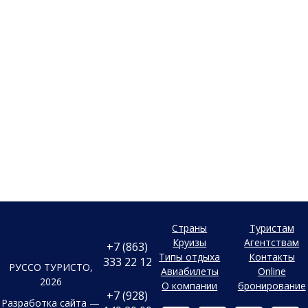
Страны
Туристам
Круизы
Агентствам
+7 (863)
Типы отдыха
Контакты
333 22 12
РУССО ТУРИСТО,
Авиабилеты
Online
2026
О компании
бронирование
+7 (928)
Разработка сайта —