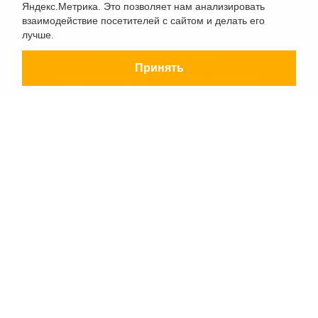
Яндекс.Метрика. Это позволяет нам анализировать
взаимодействие посетителей с сайтом и делать его
лучше.
РУССО ТУРИСТО, 2026
Принять
Разработка сайта —
Фабрика турсайтов
Политика конфиденциальности
Согласие на обработку конфиденциальных данных
Старый сайт
+7 (863) 333 22 12
+7 (928) 149 20 00
+7 (800) 500 85 21
г. Ростов-на-Дону
Безымянная Балка, 352
Заказать обратный звонок
Заявка на подбор тура