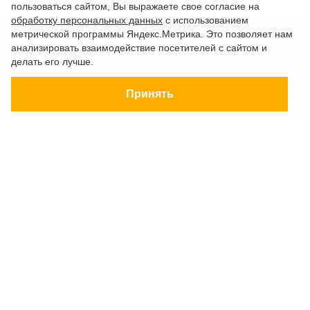
пользоваться сайтом, Вы выражаете свое согласие на
обработку персональных данных
с использованием
метрической программы Яндекс.Метрика. Это позволяет нам
Страны
Туристам
анализировать взаимодействие посетителей с сайтом и
Круизы
Агентствам
+7 (863)
делать его лучше.
Типы отдыха
Контакты
333 22 12
РУССО ТУРИСТО,
Авиабилеты
Online
Принять
2026
О компании
бронирование
+7 (928)
Разработка сайта —
149 20 00
Фабрика турсайтов
+7 (800)
Все материалы и цены,
500 85 21
Политика
размещенные на сайте, носят
конфиденциальности
справочный характер и не
г. Ростов-на-
Дону
являются публичной офертой,
Согласие на
Безымянная
определяемой положениями
Балка, 352
обработку
Статьи 437 (2) Гражданского
конфиденциальных
Заказать
кодекса Российской Федерации.
данных
обратный
В случае указания цен в УЕ,
звонок
Старый сайт
оплата производится только в
Заявка на
Российских рублях по
подбор тура
внутреннему курсу