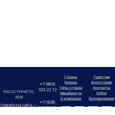
Страны
Туристам
Круизы
Агентствам
+7 (863)
Типы отдыха
Контакты
333 22 12
РУССО ТУРИСТО,
Авиабилеты
Online
2026
О компании
бронирование
+7 (928)
Разработка сайта —
149 20 00
Фабрика турсайтов