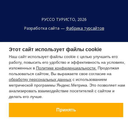
РУССО ТУРИСТО, 2026
Разработка сайта —
Фабрика турсайтов
Политика конфиденциальности
Этот сайт использует файлы cookie
Согласие на обработку конфиденциальных данных
Наш сайт использует файлы cookie с целью улучшить его
работу, повысить его удобство и эффективность на условиях,
Старый сайт
изложенных в
Политике конфиденциальности.
Продолжая
+7 (863) 333 22 12
пользоваться сайтом, Вы выражаете свое согласие на
обработку персональных данных
с использованием
+7 (928) 149 20 00
метрической программы Яндекс.Метрика. Это позволяет нам
+7 (800) 500 85 21
анализировать взаимодействие посетителей с сайтом и
делать его лучше.
г. Ростов-на-Дону
Безымянная Балка, 352
Принять
Заказать обратный звонок
Заявка на подбор тура