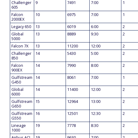
Challenger
9
7491
7:00
1
605
Falcon
10
6975
7:00
1
2000EX
Legacy 650
13
6019
6:00
2
Global
13
8889
9:30
2
5000
Falcon 7X
13
11200
12:00
2
Challenger
14
5430
5:00
2
850
Falcon
14
7990
8:00
2
900EX
Gulfstream
14
8061
7:00
1
G450
Global
14
11400
12:00
2
6000
Gulfstream
15
12964
13:00
2
G650
Gulfstream
16
12501
12:30
2
G550
Lineage
19
7778
8:30
2
1000
Airbus ACJ
19
9630
7:00
2