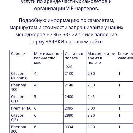
услуги по аренде частных самолетов и
организации VIP-чартеров.
Подробную информацию по самолётам,
маршрутам и стоимости запрашивайте у наших
менеджеров +7 863 333 22 12 или заполнив
форму ЗАЯВКИ на нашем сайте.
Самолет
Максимальное
Дальность
Maксимальное
Количе
количество
полета
время в
салоно
мест
полете
(км)
Citation
4
2130
2:30
1
Mustang
Phenom
4
2148
2:30
1
100
Citation
5
2400
2:45
1
CJ1+
Premier 1A
6
2095
3:00
1
Citation
6
2990
3:30
1
CJ2+
Phenom
6
3334
3:30
1
300