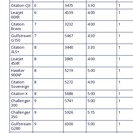
Citation CJ3
6
3475
3:30
1
Learjet
6
4539
4:00
1
60XR
Citation
7
3232
4:00
1
Bravo
Gulfstream
7
5467
4:30
1
G150
Citation
8
3440
3:30
1
XLS+
Learjet
8
3865
4:00
1
45XR
Hawker
8
5219
5:00
1
900XP
Citation
8
5272
4:30
1
Sovereign
Citation X
8
5686
5:00
1
Challenger
9
5741
5:00
1
300
Challenger
9
5926
5:15
1
350
Gulfstream
9
6300
5:00
1
G280