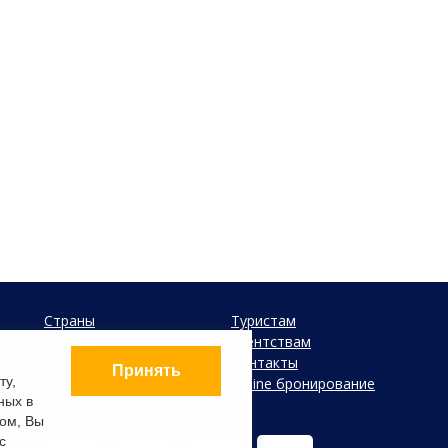
Страны
Туристам
Круизы
Агентствам
Типы отдыха
Контакты
Принять
ту,
Авиабилеты
Online бронирование
ных в
О компании
ом, Вы
с