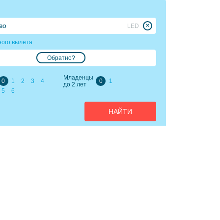
LED
ного вылета
Обратно?
Младенцы
0
1
2
3
4
0
1
до 2 лет
5
6
НАЙТИ