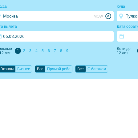
куда
Куда
MOW
та вылета
Дата обрат
рослые
Дети до
1
2
3
4
5
6
7
8
9
 12 лет
12 лет
Эконом
Бизнес
Все
Прямой рейс
Все
C багажом