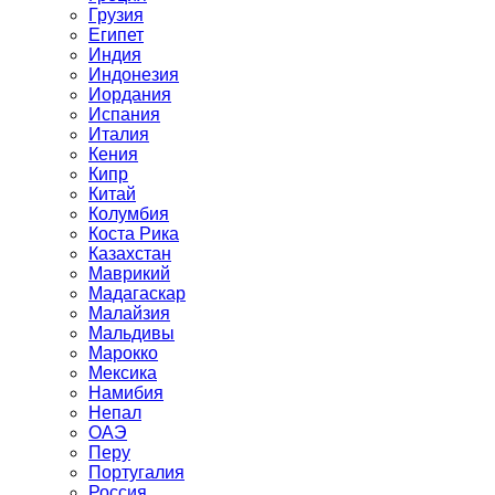
Грузия
Египет
Индия
Индонезия
Иордания
Испания
Италия
Кения
Кипр
Китай
Колумбия
Коста Рика
Казахстан
Маврикий
Мадагаскар
Малайзия
Мальдивы
Марокко
Мексика
Намибия
Непал
ОАЭ
Перу
Португалия
Россия