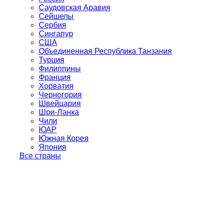
Саудовская Аравия
Сейшелы
Сербия
Сингапур
США
Объединенная Республика Танзания
Турция
Филиппины
Франция
Хорватия
Черногория
Швейцария
Шри-Ланка
Чили
ЮАР
Южная Корея
Япония
Все страны