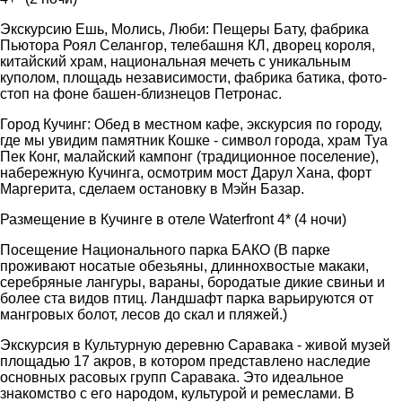
Экскурсию Ешь, Молись, Люби: Пещеры Бату, фабрика
Пьютора Роял Селангор, телебашня КЛ, дворец короля,
китайский храм, национальная мечеть с уникальным
куполом, площадь независимости, фабрика батика, фото-
стоп на фоне башен-близнецов Петронас.
Город Кучинг: Обед в местном кафе, экскурсия по городу,
где мы увидим памятник Кошке - символ города, храм Туа
Пек Конг, малайский кампонг (традиционное поселение),
набережную Кучинга, осмотрим мост Дарул Хана, форт
Маргерита, сделаем остановку в Мэйн Базар.
Размещение в Кучинге в отеле Waterfront 4* (4 ночи)
Посещение Национального парка БАКО (В парке
проживают носатые обезьяны, длиннохвостые макаки,
серебряные лангуры, вараны, бородатые дикие свиньи и
более ста видов птиц. Ландшафт парка варьируются от
мангровых болот, лесов до скал и пляжей.)
Экскурсия в Культурную деревню Саравака - живой музей
площадью 17 акров, в котором представлено наследие
основных расовых групп Саравака. Это идеальное
знакомство с его народом, культурой и ремеслами. В