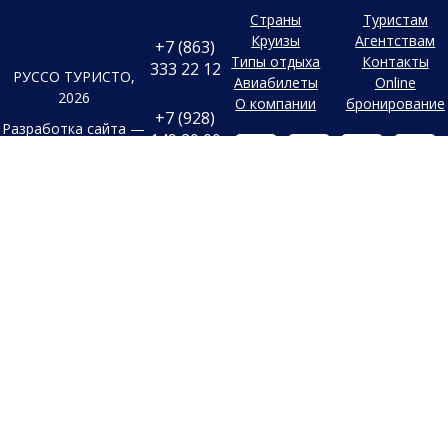
Страны
Туристам
Круизы
Агентствам
+7 (863)
Типы отдыха
Контакты
333 22 12
РУССО ТУРИСТО,
Авиабилеты
Online
2026
О компании
бронирование
+7 (928)
Разработка сайта —
149 20 00
Фабрика турсайтов
+7 (800)
Все материалы и цены,
500 85 21
Политика
размещенные на сайте, носят
конфиденциальности
справочный характер и не
г. Ростов-на-
Дону
являются публичной офертой,
Согласие на
Безымянная
определяемой положениями
Балка, 352
обработку
Статьи 437 (2) Гражданского
конфиденциальных
Заказать
кодекса Российской Федерации.
данных
обратный
В случае указания цен в УЕ,
звонок
Старый сайт
оплата производится только в
Заявка на
Российских рублях по
подбор тура
внутреннему курсу
туроператора на день оплаты.
Обращаем ваше внимание, что