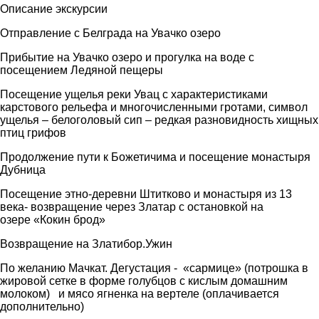
Описание экскурсии
Отправление с Белграда на Увачко озеро
Прибытие на Увачко озеро и прогулка на воде с
посещением Ледяной пещеры
Посещение ущелья реки Увац с характеристиками
карстового рельефа и многочисленными гротами, символ
ущелья – белоголовый сип – редкая разновидность хищных
птиц грифов
Продолжение пути к Божетичима и посещение монастыря
Дубница
Посещение этно-деревни Штитково и монастыря из 13
века- возвращение через Златар с остановкой на
озерe «Кокин брод»
Возвращение на Златибор.Ужин
По желанию Мачкат. Дегустация - «сармице» (потрошка в
жировой сетке в форме голубцов с кислым домашним
молоком) и мясо ягненка на вертеле (оплачивается
дополнительно)