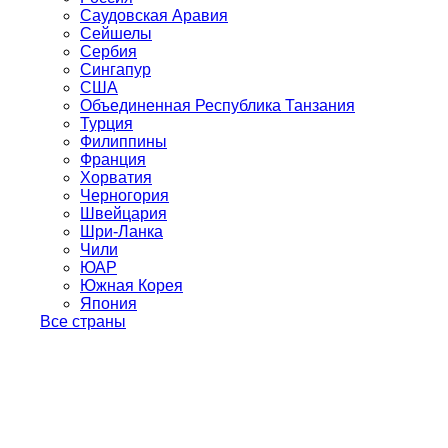
Саудовская Аравия
Сейшелы
Сербия
Сингапур
США
Объединенная Республика Танзания
Турция
Филиппины
Франция
Хорватия
Черногория
Швейцария
Шри-Ланка
Чили
ЮАР
Южная Корея
Япония
Все страны