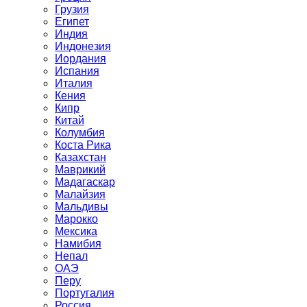
Грузия
Египет
Индия
Индонезия
Иордания
Испания
Италия
Кения
Кипр
Китай
Колумбия
Коста Рика
Казахстан
Маврикий
Мадагаскар
Малайзия
Мальдивы
Марокко
Мексика
Намибия
Непал
ОАЭ
Перу
Португалия
Россия