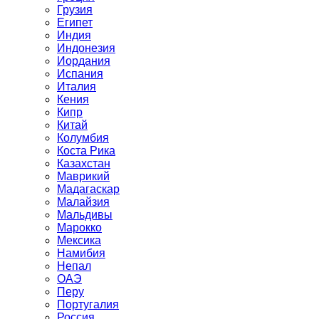
Грузия
Египет
Индия
Индонезия
Иордания
Испания
Италия
Кения
Кипр
Китай
Колумбия
Коста Рика
Казахстан
Маврикий
Мадагаскар
Малайзия
Мальдивы
Марокко
Мексика
Намибия
Непал
ОАЭ
Перу
Португалия
Россия