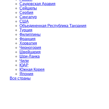
Саудовская Аравия
Сейшелы
Сербия
Сингапур
США
Объединенная Республика Танзания
Турция
Филиппины
Франция
Хорватия
Черногория
Швейцария
Шри-Ланка
Чили
ЮАР
Южная Корея
Япония
Все страны