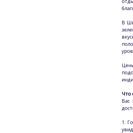
отд
благ
В Шв
зеле
вку
поло
уров
Цены
под
инди
Что 
Вас 
дост
1. Г
уви