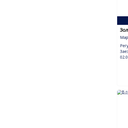
Зол
Мар
Рег
Зае
02.0