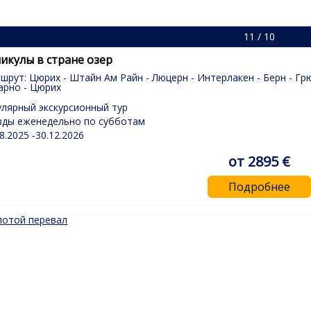
11 / 10
икулы в стране озер
шрут: Цюрих - Штайн Ам Райн - Люцерн - Интерлакен - Берн - Грюй
арно - Цюрих
улярный экскурсионный тур
зды еженедельно по субботам
8.2025 -30.12.2026
от 2895 €
Подробнее