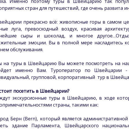
ыха. Именно поэтому туры в Швейцарию так популя
оприятных стран для путешествий, где очень развита и
ейцарии прекрасно всё: живописные горы в самом це
ные луга, превосходный воздух, красивая архитекту
снейшие сыры и шоколад, и многое другое…Отд
жительные эмоции. Вы в полной мере насладитесь 
нем обслуживания.
 на туры в Швейцарию Вы можете посмотреть на наш
ойдет именно Вам. Туроператор по Швейцарии 
видуальный, групповой, корпоративный тур в Швейца
стоит посетить в Швейцарии?
ждут экскурсионные туры в Швейцарию, в ходе кот
опримечательностями страны, такими как:
ород Берн (Bern), который является административно
деть здание Парламента, Швейцарского национальн