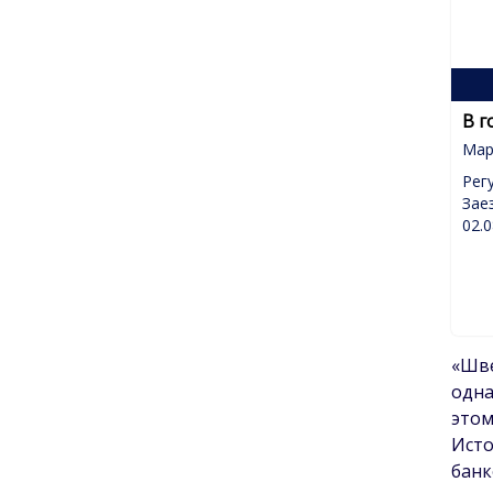
В г
Мар
Рег
Зае
02.0
«Шве
одна
это
Исто
банк