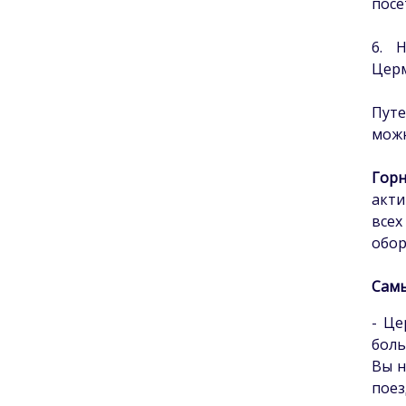
посе
6. 
Церм
Путе
можн
Гор
акти
всех
обор
Самы
- Це
боль
Вы н
поез