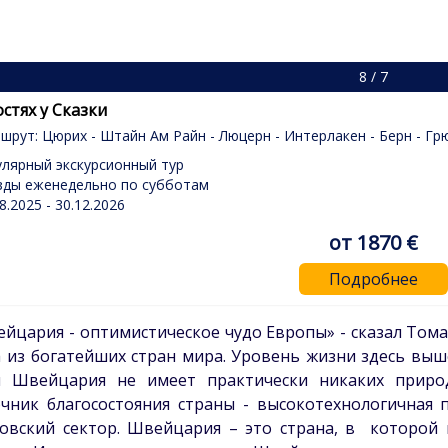
8 / 7
остях у Сказки
шрут: Цюрих - Штайн Ам Райн - Люцерн - Интерлакен - Берн - Грю
улярный экскурсионный тур
зды еженедельно по субботам
8.2025 - 30.12.2026
от 1870 €
Подробнее
йцария - оптимистическое чудо Европы» - сказал Тома
 из богатейших стран мира. Уровень жизни здесь выше
м Швейцария не имеет практически никаких природ
чник благосостояния страны - высокотехнологичная 
овский сектор. Швейцария – это страна, в которой 