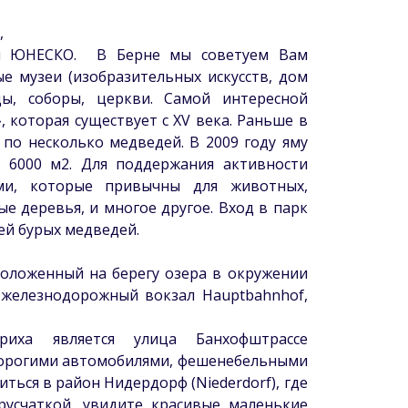
м,
ия ЮНЕСКО. В Берне мы советуем Вам
ые музеи (изобразительных искусств, дом
цы, соборы, церкви. Самой интересной
 которая существует с XV века. Раньше в
по несколько медведей. В 2009 году яму
6000 м2. Для поддержания активности
ми, которые привычны для животных,
е деревья, и многое другое. Вход в парк
ей бурых медведей.
положенный на берегу озера в окружении
 железнодорожный вокзал Hauptbahnhof,
риха является улица Банхофштрассе
 дорогими автомобилями, фешенебельными
ться в район Нидердорф (Niederdorf), где
усчаткой, увидите красивые маленькие