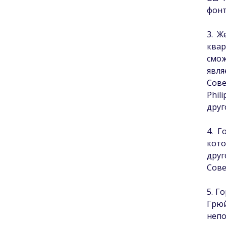
фонт
3. Ж
квар
смо
явля
Сове
Phil
друг
4. Г
кото
друг
Сове
5. Г
Грюй
неп