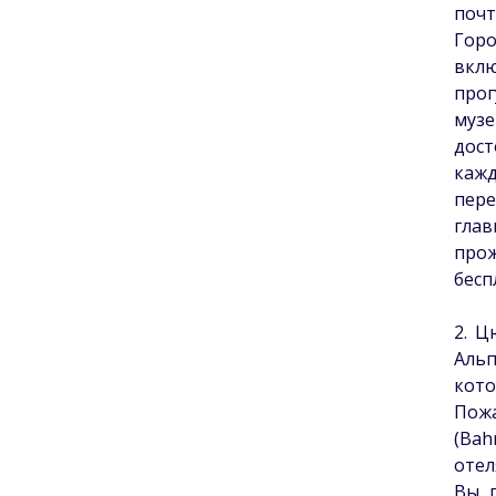
почт
Горо
вкл
прог
муз
дост
кажд
пер
гла
прож
бесп
2. Ц
Альп
кото
Пож
(Bah
отел
Вы 