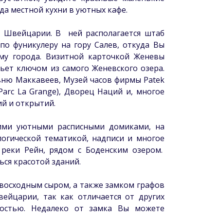
а местной кухни в уютных кафе.
м Швейцарии. В ней располагается штаб
по фуникулеру на гору Салев, откуда Вы
у города. Визитной карточкой Женевы
ьет ключом из самого Женевского озера.
овню Маккавеев, Музей часов фирмы Patek
 (Parc La Grange), Дворец Наций и, многое
ий и открытий.
воими уютными расписными домиками, на
огической тематикой, надписи и многое
 реки Рейн, рядом с Боденским озером.
ься красотой зданий.
евосходным сыром, а также замком графов
ейцарии, так как отличается от других
ностью. Недалеко от замка Вы можете