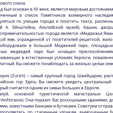
ового союза.
д был основан в XII веке, является мировым достояние
юченным в список Памятников всемирного наслед
уляться по улицам города и посетить театр, различн
ей А. Эйнштейна, Альпийский музей), башни, двор
опримечательностью города является «Медвежья Яма»,
ой яме, огражденной от посетителей решеткой, жило 
еоборудовали в большой Медвежий парк, площадью 
вных медведей парк был оснащен приспособления
ивающих в естественных условиях: берлоги, поваленны
латный. Вы сможете понаблюдать за жизнью целых сем
юрих (Zurich) – самый крупный город Швейцарии, рас
ийских гор. Здесь Вы сможете увидеть центральный
рый считается одним из самых больших в Европе.
алуй, основной туристической магистралью Цю
nhofstrasse). Она поразит Вас роскошными зданиями,
ями, известными банками и бутиками. Советуем отправи
прогуляетесь по старинным улочкам, вымощенным бр