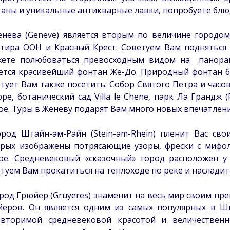
аны и уникальные антикварные лавки, попробуете блюд
енева (Geneve) является вторым по величине городо
тира ООН и Красный Крест. Советуем Вам подняться 
жете полюбоваться превосходным видом на панорам
ется красивейший фонтан Же-До. Природный фонтан б
тует Вам также посетить: Собор Святого Петра и час
ippe, ботанический сад Villa le Chene, парк Ла Грандж
ое. Туры в Женеву подарят Вам много новых впечатлен
ород Штайн-ам-Райн (Stein-am-Rhein) пленит Вас с
рых изображены потрясающие узоры, фрески с мифол
ое. Средневековый «сказочный» город расположен у
туем Вам прокатиться на теплоходе по реке и насладит
ород Грюйер (Gruyeres) знаменит на весь мир своим пр
еров. Он является одним из самых популярных в Шв
овторимой средневековой красотой и величествен