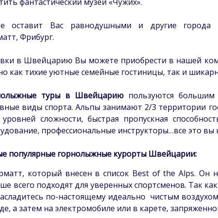
тить фантастический музей «Чужих».
Не оставит Вас равнодушными и другие города 
атт, Фрибург.
вки в Швейцарию Вы можете приобрести в нашей ком
о как тихие уютные семейные гостиницы, так и шикар
нолыжные туры в Швейцарию
пользуются большим 
вные виды спорта. Альпы занимают 2/3 территории гос
 уровней сложности, быстрая пропускная способнос
удование, профессиональные инструкторы…все это вы н
е популярные горнолыжные курорты Швейцарии:
рматт, который внесен в список Best of the Alps. Он 
ше всего подходят для уверенных спортсменов. Так как
асладитесь по-настоящему идеально чистым воздухом
де, а затем на электромобиле или в карете, запряженн