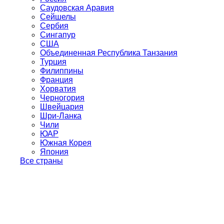
Саудовская Аравия
Сейшелы
Сербия
Сингапур
США
Объединенная Республика Танзания
Турция
Филиппины
Франция
Хорватия
Черногория
Швейцария
Шри-Ланка
Чили
ЮАР
Южная Корея
Япония
Все страны