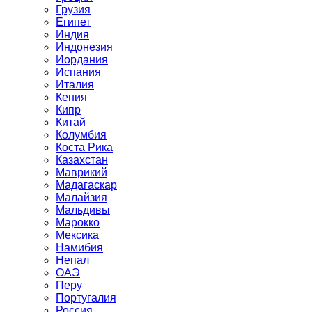
Грузия
Египет
Индия
Индонезия
Иордания
Испания
Италия
Кения
Кипр
Китай
Колумбия
Коста Рика
Казахстан
Маврикий
Мадагаскар
Малайзия
Мальдивы
Марокко
Мексика
Намибия
Непал
ОАЭ
Перу
Португалия
Россия