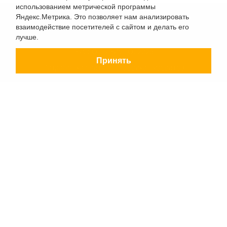
использованием метрической программы
Яндекс.Метрика. Это позволяет нам анализировать
взаимодействие посетителей с сайтом и делать его
лучше.
РУССО ТУРИСТО, 2026
Принять
Разработка сайта —
Фабрика турсайтов
Политика конфиденциальности
Согласие на обработку конфиденциальных данных
Старый сайт
+7 (863) 333 22 12
+7 (928) 149 20 00
+7 (800) 500 85 21
г. Ростов-на-Дону
Безымянная Балка, 352
Заказать обратный звонок
Заявка на подбор тура