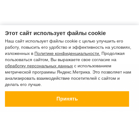
Этот сайт использует файлы cookie
Наш сайт использует файлы cookie с целью улучшить его
работу, повысить его удобство и эффективность на условиях,
изложенных в
Политике конфиденциальности.
Продолжая
пользоваться сайтом, Вы выражаете свое согласие на
обработку персональных данных
с использованием
метрической программы Яндекс.Метрика. Это позволяет нам
Страны
Туристам
анализировать взаимодействие посетителей с сайтом и
Круизы
Агентствам
+7 (863)
делать его лучше.
Типы отдыха
Контакты
333 22 12
РУССО ТУРИСТО,
Авиабилеты
Online
Принять
2026
О компании
бронирование
+7 (928)
Разработка сайта —
149 20 00
Фабрика турсайтов
+7 (800)
Все материалы и цены,
500 85 21
Политика
размещенные на сайте, носят