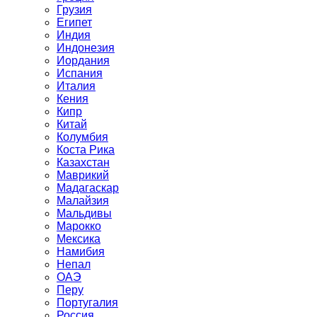
Грузия
Египет
Индия
Индонезия
Иордания
Испания
Италия
Кения
Кипр
Китай
Колумбия
Коста Рика
Казахстан
Маврикий
Мадагаскар
Малайзия
Мальдивы
Марокко
Мексика
Намибия
Непал
ОАЭ
Перу
Португалия
Россия