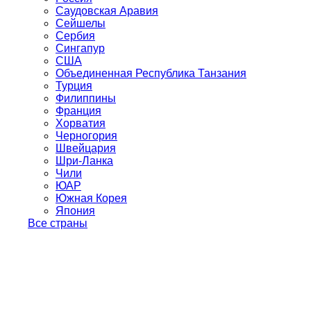
Саудовская Аравия
Сейшелы
Сербия
Сингапур
США
Объединенная Республика Танзания
Турция
Филиппины
Франция
Хорватия
Черногория
Швейцария
Шри-Ланка
Чили
ЮАР
Южная Корея
Япония
Все страны