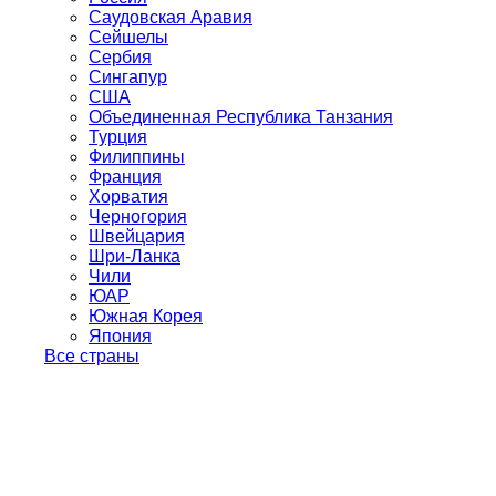
Саудовская Аравия
Сейшелы
Сербия
Сингапур
США
Объединенная Республика Танзания
Турция
Филиппины
Франция
Хорватия
Черногория
Швейцария
Шри-Ланка
Чили
ЮАР
Южная Корея
Япония
Все страны