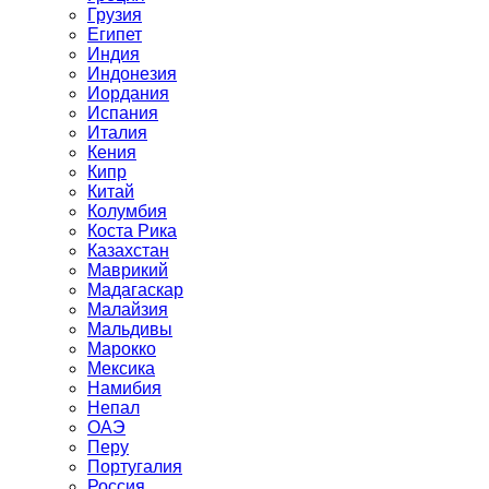
Грузия
Египет
Индия
Индонезия
Иордания
Испания
Италия
Кения
Кипр
Китай
Колумбия
Коста Рика
Казахстан
Маврикий
Мадагаскар
Малайзия
Мальдивы
Марокко
Мексика
Намибия
Непал
ОАЭ
Перу
Португалия
Россия