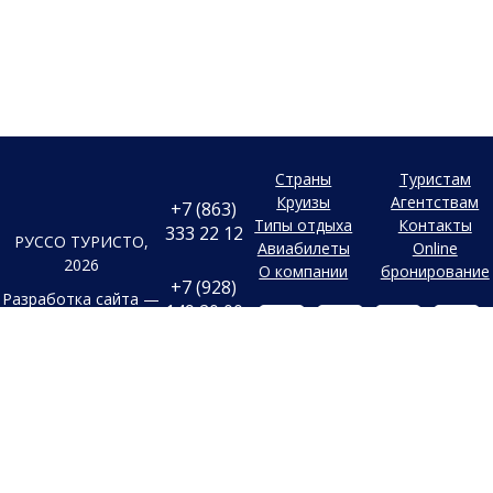
Страны
Туристам
Круизы
Агентствам
+7 (863)
Типы отдыха
Контакты
333 22 12
РУССО ТУРИСТО,
Авиабилеты
Online
2026
О компании
бронирование
+7 (928)
Разработка сайта —
149 20 00
Фабрика турсайтов
+7 (800)
Все материалы и цены,
500 85 21
Политика
размещенные на сайте, носят
конфиденциальности
справочный характер и не
г. Ростов-на-
Дону
являются публичной офертой,
Согласие на
Безымянная
определяемой положениями
Балка, 352
обработку
Статьи 437 (2) Гражданского