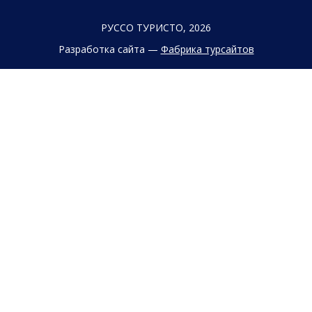
РУССО ТУРИСТО, 2026
Разработка сайта —
Фабрика турсайтов
Политика конфиденциальности
Согласие на обработку конфиденциальных данных
Старый сайт
+7 (863) 333 22 12
+7 (928) 149 20 00
+7 (800) 500 85 21
г. Ростов-на-Дону
Безымянная Балка, 352
Заказать обратный звонок
Заявка на подбор тура
Страны
Туристам
Круизы
Агентствам