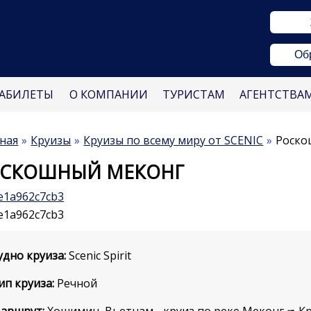
Об
АБИЛЕТЫ
О КОМПАНИИ
ТУРИСТАМ
АГЕНТСТВА
ная
Круизы
Круизы по всему миру от SCENIC
Роско
ОСКОШНЫЙ МЕКОНГ
удно круиза:
Scenic Spirit
ип круиза:
Речной