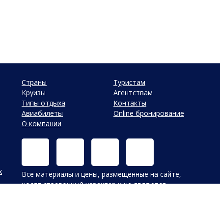
Страны
Туристам
Круизы
Агентствам
Типы отдыха
Контакты
Авиабилеты
Online бронирование
О компании
х
Все материалы и цены, размещенные на сайте,
носят справочный характер и не являются
публичной офертой, определяемой положениями
Статьи 437 (2) Гражданского кодекса Российской
Федерации. В случае указания цен в УЕ, оплата