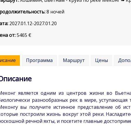
аршрут:
Хошимин, Вьетнам - круиз по реке Меконг ➠ К
родолжительность:
8 ночей
ата:
2027.01.12-2027.01.20
ена от:
5465
€
исание
Программа
Маршрут
Цены
Допо
Описание
Меконг является одним из центров жизни во Вьетн
биологически разнообразных рек в мире, уступающая 
Меконгу вы получите истинное представление об ист
которые построили жизнь вокруг этой реки. Насладит
роскошной речной яхты, и посетите главные достоприме