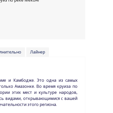
руиз по реке Меконг
лнительно
Лайнер
аме и Камбодже. Это одна из самых
только Амазонке. Во время круиза по
ории этих мест и культуре народов,
есь видами, открывающимися с вашей
чательности этого региона.