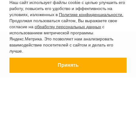
Наш сайт использует файлы cookie с целью улучшить его
работу, повысить его удобство и эффективность на
условиях, изложенных в
Политике конфиденциальности.
Продолжая пользоваться сайтом, Вы выражаете свое
согласие на
обработку персональных данных
с
использованием метрической программы
Яндекс.Метрика. Это позволяет нам анализировать
взаимодействие посетителей с сайтом и делать его
лучше.
РУССО ТУРИСТО, 2026
Принять
Разработка сайта —
Фабрика турсайтов
Политика конфиденциальности
Согласие на обработку конфиденциальных данных
Старый сайт
+7 (863) 333 22 12
+7 (928) 149 20 00
+7 (800) 500 85 21