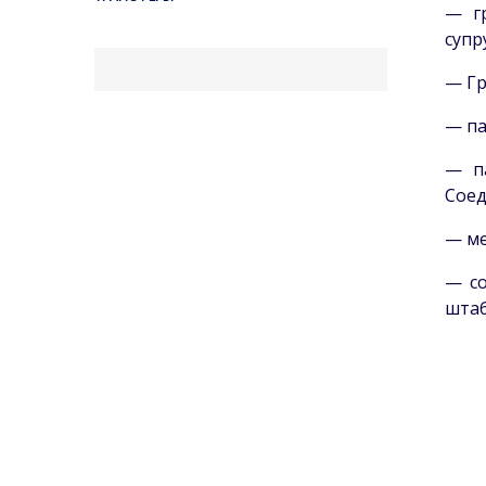
— г
супр
— Гр
— па
— п
Соед
— ме
— со
штаб