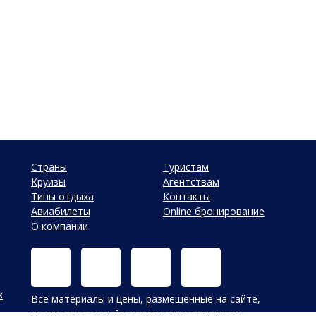
Страны
Туристам
Круизы
Агентствам
Типы отдыха
Контакты
Авиабилеты
Online бронирование
О компании
х
Все материалы и цены, размещенные на сайте,
носят справочный характер и не являются