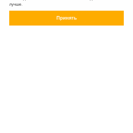
лучше.
РУССО ТУРИСТО, 2026
Принять
Разработка сайта —
Фабрика турсайтов
Политика конфиденциальности
Согласие на обработку конфиденциальных данных
Старый сайт
+7 (863) 333 22 12
+7 (928) 149 20 00
+7 (800) 500 85 21
г. Ростов-на-Дону
Безымянная Балка, 352
Заказать обратный звонок
Заявка на подбор тура
Страны
Туристам
Круизы
Агентствам