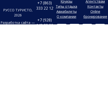
Круизы
Агентствам
+7 (863)
Типы отдыха
Контакты
333 22 12
РУССО ТУРИСТО,
Авиабилеты
Online
2026
О компании
бронирование
+7 (928)
Разработка сайта —
149 20 00
Фабрика турсайтов
+7 (800)
Все материалы и цены,
500 85 21
Политика
размещенные на сайте, носят
конфиденциальности
справочный характер и не
г. Ростов-на-
Дону
являются публичной офертой,
Согласие на
Безымянная
определяемой положениями
Балка, 352
обработку
Статьи 437 (2) Гражданского
конфиденциальных
Заказать
кодекса Российской Федерации.
данных
обратный
В случае указания цен в УЕ,
звонок
Старый сайт
оплата производится только в
Заявка на
Российских рублях по
подбор тура
внутреннему курсу
туроператора на день оплаты.
Обращаем ваше внимание, что
в связи с резким колебанием