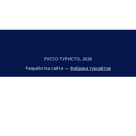
РУССО ТУРИСТО, 2026
Разработка сайта —
Фабрика турсайтов
Политика конфиденциальности
Согласие на обработку конфиденциальных данных
Старый сайт
+7 (863) 333 22 12
+7 (928) 149 20 00
+7 (800) 500 85 21