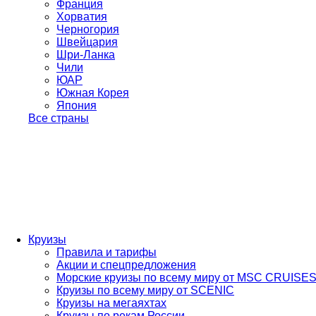
Франция
Хорватия
Черногория
Швейцария
Шри-Ланка
Чили
ЮАР
Южная Корея
Япония
Все страны
Круизы
Правила и тарифы
Акции и спецпредложения
Морские круизы по всему миру от MSC CRUISE
Круизы по всему миру от SCENIC
Круизы на мегаяхтах
Круизы по рекам России