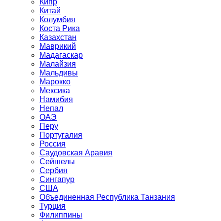
Кипр
Китай
Колумбия
Коста Рика
Казахстан
Маврикий
Мадагаскар
Малайзия
Мальдивы
Марокко
Мексика
Намибия
Непал
ОАЭ
Перу
Португалия
Россия
Саудовская Аравия
Сейшелы
Сербия
Сингапур
США
Объединенная Республика Танзания
Турция
Филиппины