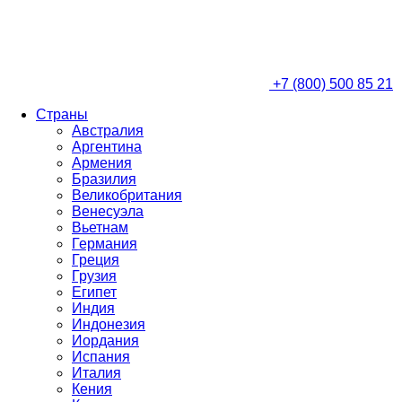
+7 (800) 500 85 21
Страны
Австралия
Аргентина
Армения
Бразилия
Великобритания
Венесуэла
Вьетнам
Германия
Греция
Грузия
Египет
Индия
Индонезия
Иордания
Испания
Италия
Кения