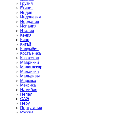
Грузия
Египет
Индия
Индонезия
Иордания
Испания
Италия
Кения
Кипр
Китай
Колумбия
Коста Рика
Казахстан
Маврикий
Мадагаскар
Малайзия
Мальдивы
Марокко
Мексика
Намибия
Непал
ОАЭ
Перу
Португалия
Россия