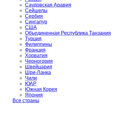
Саудовская Аравия
Сейшелы
Сербия
Сингапур
США
Объединенная Республика Танзания
Турция
Филиппины
Франция
Хорватия
Черногория
Швейцария
Шри-Ланка
Чили
ЮАР
Южная Корея
Япония
Все страны