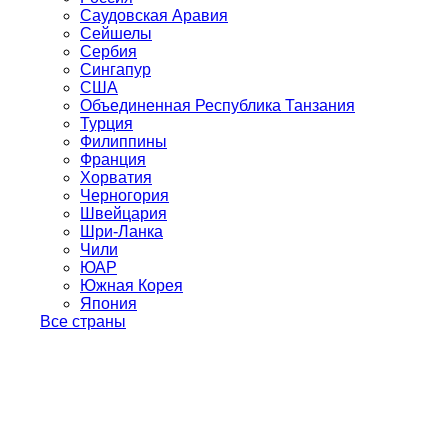
Саудовская Аравия
Сейшелы
Сербия
Сингапур
США
Объединенная Республика Танзания
Турция
Филиппины
Франция
Хорватия
Черногория
Швейцария
Шри-Ланка
Чили
ЮАР
Южная Корея
Япония
Все страны