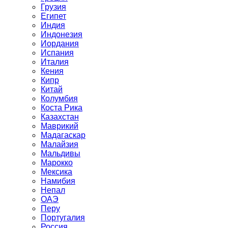
Грузия
Египет
Индия
Индонезия
Иордания
Испания
Италия
Кения
Кипр
Китай
Колумбия
Коста Рика
Казахстан
Маврикий
Мадагаскар
Малайзия
Мальдивы
Марокко
Мексика
Намибия
Непал
ОАЭ
Перу
Португалия
Россия