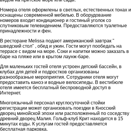
Номера отеля оформлены в светлых, естественных тонах и
оснащены современной мебелью. В оборудование
номеров входит кондиционер и гостиный уголок со
спутниковым телевидением. Предоставляются туалетные
принадлежности и фен.
В ресторане Melissa подают американский завтрак "
шведский стол" , обед и ужин. Гости могут пообедать на
террасе с видом на море. Соки и напитки можно заказать в
баре на пляже или в крытом лаунж-баре.
Для маленьких гостей отеля устроен детский бассейн, в
клубах для детей и подростков организованы
разнообразные мероприятия. Сотрудники отеля могут
предоставить каноэ и водные велосипеды. В вестибюле
отеля имеется бесплатный беспроводной доступ в
Интернет.
Многоязычный персонал круглосуточной стойки
регистрации может организовать поездки в Кносский
дворец минойской эпохи или расположенный по соседству
древний дворец Малия. Гольф-клуб Крит находится в 15
минутах езды. К услугам гостей предоставляется
бесплатная парковка.