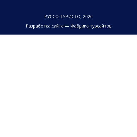
РУССО ТУРИСТО, 2026
Разработка сайта —
Фабрика турсайтов
Политика конфиденциальности
Согласие на обработку конфиденциальных данных
Старый сайт
+7 (863) 333 22 12
+7 (928) 149 20 00
+7 (800) 500 85 21
г. Ростов-на-Дону
Безымянная Балка, 352
Заказать обратный звонок
Заявка на подбор тура
Страны
Туристам