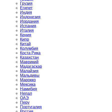
Грузия
Египет
Индия
Индонезия
Иордания
Испания
Италия
Кения
Кипр
Китай
Колумбия
Коста Рика
Казахстан
Маврикий
Мадагаскар
Малайзия
Мальдивы
Марокко
Мексика
Намибия
Непал
ОАЭ
Перу
Португалия
Россия