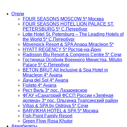
Отели
FOUR SEASONS MOSCOW 5* Москва
FOUR SEASONS HOTEL LION PALACE ST.
PETERSBURG 5* С.Петербург
Lotte Hotel St. Petersburg – The Leading Hotels of
the World 5* С.Петербург
Mövenpick Resort & SPA Anapa Miracleon 5*
HYATT REGENCY 5* Ростов-на-Дону
Radisson Blu Resort & Congress Centre 5* Сочи
Гостиница Особняк Военного Министра, Milutin
Palace 5* С.Петербург
BETON BRUT All Inclusive & Spa Hotel in
Miracleon 4* Анапа
Дача del Sol 4* Анапа
Fioleto 4* Анапа
Рест Виль 3* пос. Лазаревское
ФГАУ «Санаторий ФССП России «Зелёная
долина» 3* пос. Ольгинка Туапсинский район
Villas & SPA by Ostrova 5* Сочи
BARVIKHA HOTEL & SPA 5* Москва
Fish Point Family Resort
Green Flow Rosa Khutor
Авиабилеты