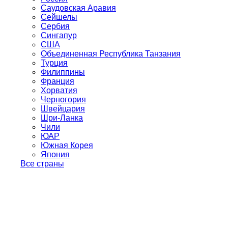
Саудовская Аравия
Сейшелы
Сербия
Сингапур
США
Объединенная Республика Танзания
Турция
Филиппины
Франция
Хорватия
Черногория
Швейцария
Шри-Ланка
Чили
ЮАР
Южная Корея
Япония
Все страны