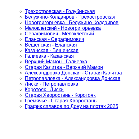
Трехостровская - Голубинская
Белужино-Колдаиров - Трехостровская
Новогригорьевка - Белужино-Колдаиров
Мелоклетский - Новогригорьевка
Серафимович - Мелоклетский
Еланская - Серафимович
Вешенская - Еланская
Казанская - Вешенская
Галиевка - Казанская
Верхний Мамон - Галиевка
Старая Калитва - Верхний Мамон
Александровка Донская - Старая Калитва
Петропавловка - Александровка Донская
Лиски - Петропавловка
Коротояк - Лиски
Старая Хворостань - Коротояк
Гремячье - Старая Хворостань
График сплавов по Дону на плотах 2025